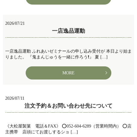
2026/07/21
一店逸品運動
一店逸品運動 ふれあいゼミナールの申し込み受付が 本日より始ま
りました。 『鬼まんじゅうを一緒に作ろう❗』 夏 […]
MORE
2026/07/11
注文予約＆お問い合わせ先について
《大松屋製菓 電話＆FAX》 ⭕️052-604-6289（営業時間内） ⭕️店
主携帯 店頭にてお渡しするショ […]