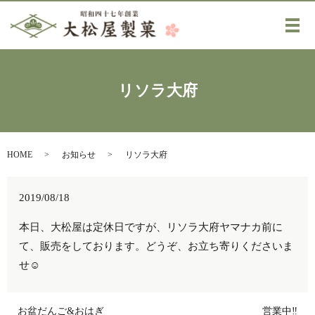
メ
リソラ大府
HOME
お知らせ
リソラ大府
2019/08/18
本日、大松屋は定休日ですが、リソラ大府ヤマナカ前に
て、販売をしております。どうぞ、お立ち寄りくださいま
せ☺️
お盆だんご&おはぎ
営業中‼️