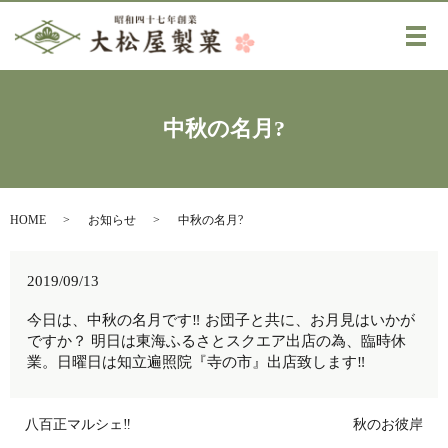
メ
中秋の名月?️
HOME
お知らせ
中秋の名月?️
2019/09/13
今日は、中秋の名月です‼️ お団子と共に、お月見はいかが
ですか？ 明日は東海ふるさとスクエア出店の為、臨時休
業。日曜日は知立遍照院『寺の市』出店致します‼️
八百正マルシェ‼️
秋のお彼岸